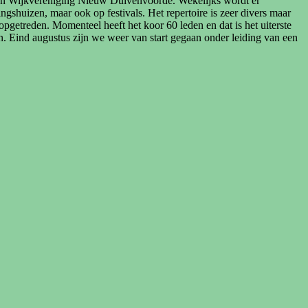
van Wijkvereniging Nieuw Duivenvoorde. Wekelijks wordt er
shuizen, maar ook op festivals. Het repertoire is zeer divers maar
opgetreden. Momenteel heeft het koor 60 leden en dat is het uiterste
. Eind augustus zijn we weer van start gegaan onder leiding van een