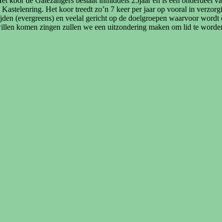
t koor de Gatezangers bestaat inmiddels 25jaar en is een onderdeel 
elenring. Het koor treedt zo’n 7 keer per jaar op vooral in verzorging
tijden (evergreens) en veelal gericht op de doelgroepen waarvoor wordt 
illen komen zingen zullen we een uitzondering maken om lid te worden