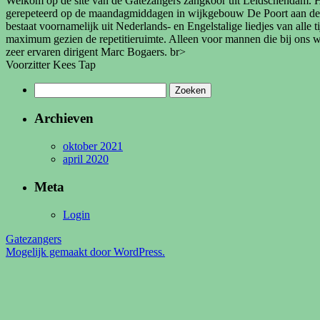
Welkom op de site van de Gatezangers zangkoor uit Leidschendam. He
gerepeteerd op de maandagmiddagen in wijkgebouw De Poort aan de Kast
bestaat voornamelijk uit Nederlands- en Engelstalige liedjes van alle 
maximum gezien de repetitieruimte. Alleen voor mannen die bij ons w
zeer ervaren dirigent Marc Bogaers. br>
Voorzitter Kees Tap
Zoeken
naar:
Archieven
oktober 2021
april 2020
Meta
Login
Gatezangers
Mogelijk gemaakt door WordPress.