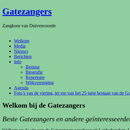
Ga
Gatezangers
naar
de
inhoud
Zangkoor van Duivenvoorde
Welkom
Media
Nieuws
Berichten
Info
Bestuur
Biografie
Repertoire
Wijkvereniging
Agenda
Foto’s van de viering, ter ere van het 25 jarig bestaan van de G
Welkom bij de Gatezangers
Beste Gatezangers en andere geïnteresseerde